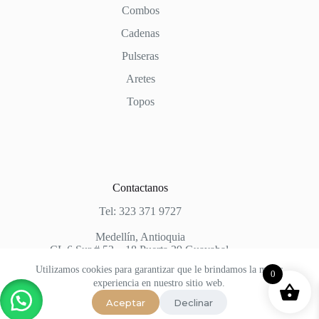
Combos
Cadenas
Pulseras
Aretes
Topos
Contactanos
Tel: 323 371 9727
Medellín, Antioquia
CL 6 Sur # 52 – 18 Puerta 29 Guayabal.
Utilizamos cookies para garantizar que le brindamos la mejor
0
experiencia en nuestro sitio web.
Aceptar
Declinar