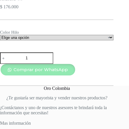
$
176.000
Color Hilo
PULSERA
TEJIDA
3
OROS
Comprar por WhatsApp
1
BALÍN
FRANCÉS
Oro Colombia
8MM
cantidad
¿Te gustaría ser mayorista y vender nuestros productos?
¡Contáctanos y uno de nuestros asesores te brindará toda la
información que necesitas!
Mas información