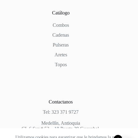
Catálogo
Combos
Cadenas
Pulseras
Aretes
Topos
Contactanos
Tel: 323 371 9727
Medellín, Antioquia
CL 6 Sur # 52 – 18 Puerta 29 Guayabal.
Utilizamos cookies para garantizar que le brindamos la mejor