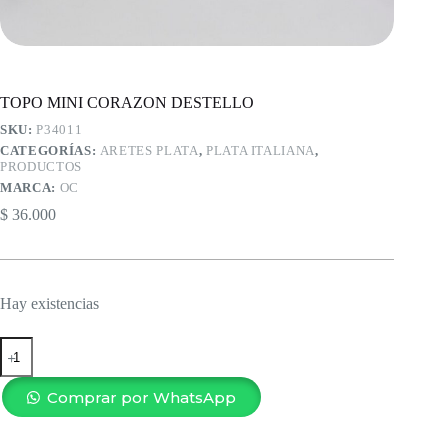
TOPO MINI CORAZON DESTELLO
SKU:
P34011
CATEGORÍAS:
ARETES PLATA
,
PLATA ITALIANA
,
PRODUCTOS
MARCA:
OC
$
36.000
Hay existencias
TOPO
MINI
CORAZON
DESTELLO
Comprar por WhatsApp
cantidad