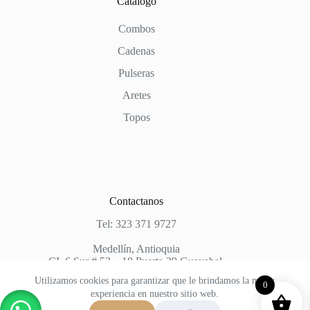
Catálogo
Combos
Cadenas
Pulseras
Aretes
Topos
Contactanos
Tel: 323 371 9727
Medellín, Antioquia
CL 6 Sur # 52 – 18 Puerta 29 Guayabal.
Utilizamos cookies para garantizar que le brindamos la mejor
0
experiencia en nuestro sitio web.