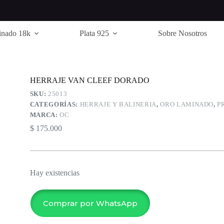
inado 18k
Plata 925
Sobre Nosotros
HERRAJE VAN CLEEF DORADO
SKU:
25013
CATEGORÍAS:
HERRAJE Y BALINERIA
,
ORO LAMINADO
,
P
MARCA:
OC
$
175.000
Hay existencias
Comprar por WhatsApp