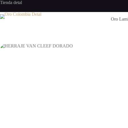
Saltar
Tienda detal
al
contenido
Oro Lam