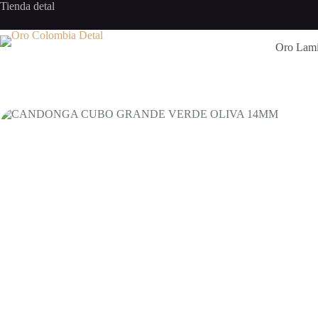
Saltar
Tienda detal
al
contenido
Oro Lam