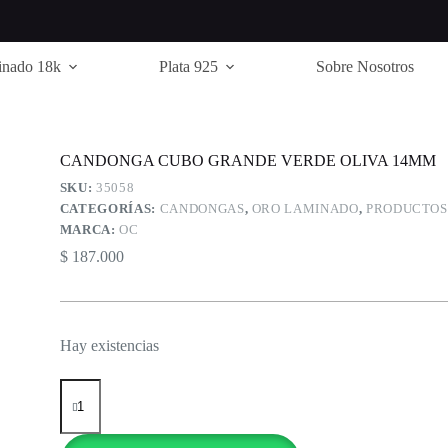
inado 18k
Plata 925
Sobre Nosotros
CANDONGA CUBO GRANDE VERDE OLIVA 14MM
SKU:
35058
CATEGORÍAS:
CANDONGAS
,
ORO LAMINADO
,
PRODUCTOS
MARCA:
OC
$
187.000
Hay existencias
CANDONGA
CUBO
GRANDE
VERDE