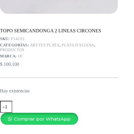
TOPO SEMICANDONGA 2 LINEAS CIRCONES
SKU:
P34192
CATEGORÍAS:
ARETES PLATA
,
PLATA ITALIANA
,
PRODUCTOS
MARCA:
OC
$
100.100
Hay existencias
TOPO
SEMICANDONGA
2
LINEAS
Comprar por WhatsApp
CIRCONES
cantidad