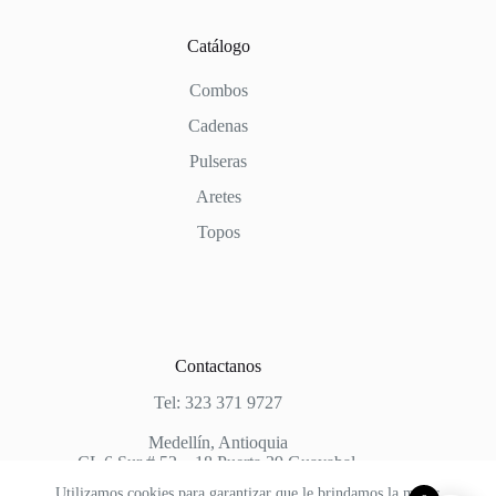
Catálogo
Combos
Cadenas
Pulseras
Aretes
Topos
Contactanos
Tel: 323 371 9727
Medellín, Antioquia
CL 6 Sur # 52 – 18 Puerta 29 Guayabal.
Utilizamos cookies para garantizar que le brindamos la mejor