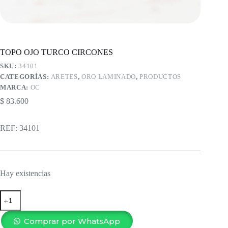
TOPO OJO TURCO CIRCONES
SKU:
34101
CATEGORÍAS:
ARETES
,
ORO LAMINADO
,
PRODUCTOS
MARCA:
OC
$
83.600
REF: 34101
Hay existencias
TOPO
OJO
TURCO
CIRCONES
Comprar por WhatsApp