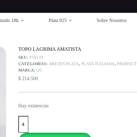
inado 18k
Plata 925
Sobre Nosotros
TOPO LAGRIMA AMATISTA
SKU:
P34133
CATEGORÍAS:
ARETES PLATA
,
PLATA ITALIANA
,
PRODUCT
MARCA:
OC
$
214.500
Hay existencias
TOPO
LAGRIMA
AMATISTA
cantidad