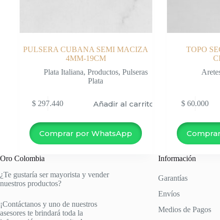
PULSERA CUBANA SEMI MACIZA
TOPO S
4MM-19CM
C
Plata Italiana
,
Productos
,
Pulseras
Arete
Plata
Añadir al carrito
$
297.440
$
60.000
Comprar por WhatsApp
Comprar
Oro Colombia
Información
¿Te gustaría ser mayorista y vender
Garantías
nuestros productos?
Envíos
¡Contáctanos y uno de nuestros
Medios de Pagos
asesores te brindará toda la