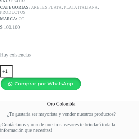
SKU:
P34103
CATEGORÍAS:
ARETES PLATA
,
PLATA ITALIANA
,
PRODUCTOS
MARCA:
OC
$
100.100
Hay existencias
TOPO
DOS
RAYOS
MITAD
Comprar por WhatsApp
CIRCONES
cantidad
Oro Colombia
¿Te gustaría ser mayorista y vender nuestros productos?
¡Contáctanos y uno de nuestros asesores te brindará toda la
información que necesitas!