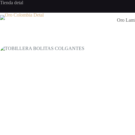
Saltar
Tienda detal
al
contenido
Oro Lam