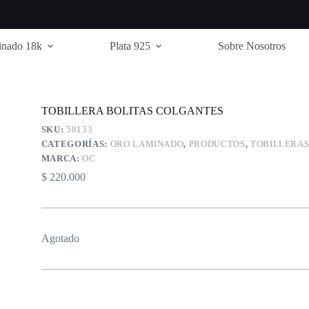
inado 18k
Plata 925
Sobre Nosotros
TOBILLERA BOLITAS COLGANTES
SKU:
58133
CATEGORÍAS:
ORO LAMINADO
,
PRODUCTOS
,
TOBILLERA
MARCA:
OC
$
220.000
Agotado