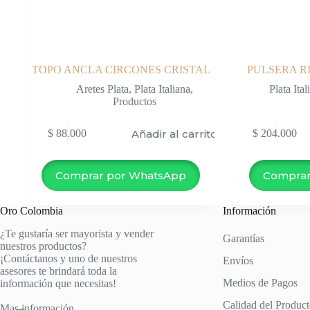
TOPO ANCLA CIRCONES CRISTAL
PULSERA RI
Aretes Plata
,
Plata Italiana
,
Plata Ital
Productos
Añadir al carrito
$
88.000
$
204.000
Comprar por WhatsApp
Comprar
Oro Colombia
Información
¿Te gustaría ser mayorista y vender
Garantías
nuestros productos?
¡Contáctanos y uno de nuestros
Envíos
asesores te brindará toda la
Medios de Pagos
información que necesitas!
Calidad del Produc
Mas información