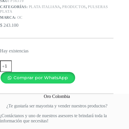
SKU:
P56319
CATEGORÍAS:
PLATA ITALIANA
,
PRODUCTOS
,
PULSERAS
PLATA
MARCA:
OC
$
243.100
Hay existencias
PULSERA
TENNIS
ROSADA
2MM-
Comprar por WhatsApp
17CM
cantidad
Oro Colombia
¿Te gustaría ser mayorista y vender nuestros productos?
¡Contáctanos y uno de nuestros asesores te brindará toda la
información que necesitas!