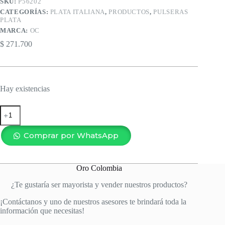
SKU:
P56202
CATEGORÍAS:
PLATA ITALIANA
,
PRODUCTOS
,
PULSERAS
PLATA
MARCA:
OC
$
271.700
Hay existencias
PULSERA
TENNIS
FUCSIA
2MM-
Comprar por WhatsApp
17CM
cantidad
Oro Colombia
¿Te gustaría ser mayorista y vender nuestros productos?
¡Contáctanos y uno de nuestros asesores te brindará toda la
información que necesitas!