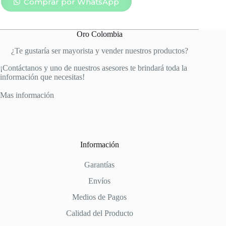
SOLITARIO
Comprar por WhatsApp
2
BANDAS
Y
Oro Colombia
CIRCONES
cantidad
¿Te gustaría ser mayorista y vender nuestros productos?
¡Contáctanos y uno de nuestros asesores te brindará toda la
información que necesitas!
Mas información
Información
Garantías
Envíos
Medios de Pagos
Calidad del Producto