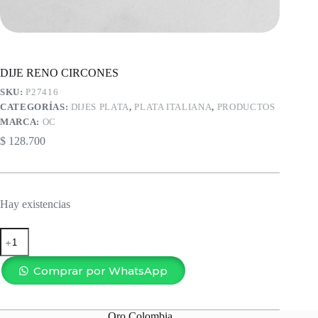
DIJE RENO CIRCONES
SKU:
P27416
CATEGORÍAS:
DIJES PLATA
,
PLATA ITALIANA
,
PRODUCTOS
MARCA:
OC
$
128.700
Hay existencias
DIJE
RENO
CIRCONES
cantidad
Comprar por WhatsApp
Oro Colombia