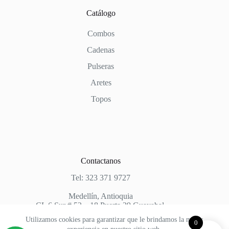
Catálogo
Combos
Cadenas
Pulseras
Aretes
Topos
Contactanos
Tel: 323 371 9727
Medellín, Antioquia
CL 6 Sur # 52 – 18 Puerta 29 Guayabal.
Utilizamos cookies para garantizar que le brindamos la mejor
0