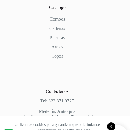
Catálogo
Combos
Cadenas
Pulseras
Aretes
Topos
Contactanos
Tel: 323 371 9727
Medellín, Antioquia
CL 6 Sur # 52 – 18 Puerta 29 Guayabal.
Utilizamos cookies para garantizar que le brindamos la mejor
0