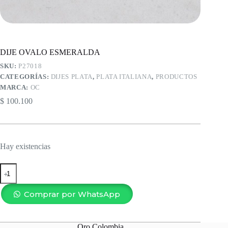
DIJE OVALO ESMERALDA
SKU:
P27018
CATEGORÍAS:
DIJES PLATA
,
PLATA ITALIANA
,
PRODUCTOS
MARCA:
OC
$
100.100
Hay existencias
DIJE
OVALO
ESMERALDA
cantidad
Comprar por WhatsApp
Oro Colombia