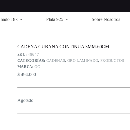
inado 18k
Plata 925
Sobre Nosotros
CADENA CUBANA CONTINUA 3MM-60CM
SKU:
48647
CATEGORÍAS:
CADENAS
,
ORO LAMINADO
,
PRODUCTOS
MARCA:
OC
$
494.000
Agotado