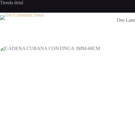
Saltar
Tienda detal
al
contenido
Oro Lam