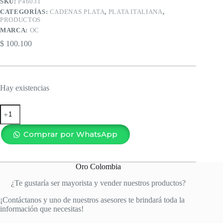
SKU:
P46031
CATEGORÍAS:
CADENAS PLATA
,
PLATA ITALIANA
,
PRODUCTOS
MARCA:
OC
$
100.100
Hay existencias
CADENA
CUBANA
1MM-
45CM
Comprar por WhatsApp
cantidad
Oro Colombia
¿Te gustaría ser mayorista y vender nuestros productos?
¡Contáctanos y uno de nuestros asesores te brindará toda la
información que necesitas!