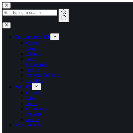
Saltar
al
contenido
Sin
resultados
Oro Laminado 18k
Cadenas
Dijes
Pulseras
Aretes
Candongas
Anillos
Pulseras Balinería
Tobillera
Plata 925
Cadenas
Dijes
Aretes
Candongas
Pulseras
Anillos
Sobre Nosotros