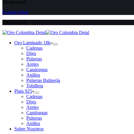
Tienda detal
Explore Shop
Tienda detal
Oro Laminado 18k
Cadenas
Dijes
Pulseras
Aretes
Candongas
Anillos
Pulseras Balinería
Tobillera
Plata 925
Cadenas
Dijes
Aretes
Candongas
Pulseras
Anillos
Sobre Nosotros