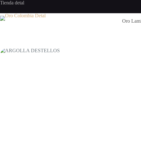
Saltar
Tienda detal
al
contenido
Oro Lam