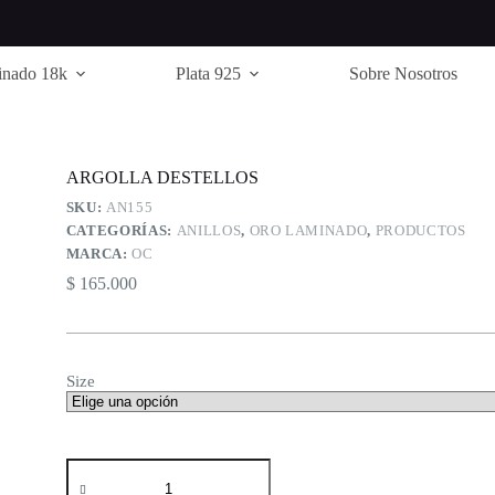
inado 18k
Plata 925
Sobre Nosotros
ARGOLLA DESTELLOS
SKU:
AN155
CATEGORÍAS:
ANILLOS
,
ORO LAMINADO
,
PRODUCTOS
MARCA:
OC
$
165.000
Size
ARGOLLA
DESTELLOS