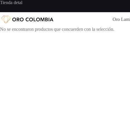
Saltar
Tienda detal
al
contenido
Oro Lam
No se encontraron productos que concuerden con la selección.