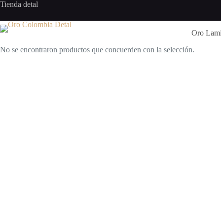
Saltar
Tienda detal
al
contenido
Oro Lam
No se encontraron productos que concuerden con la selección.