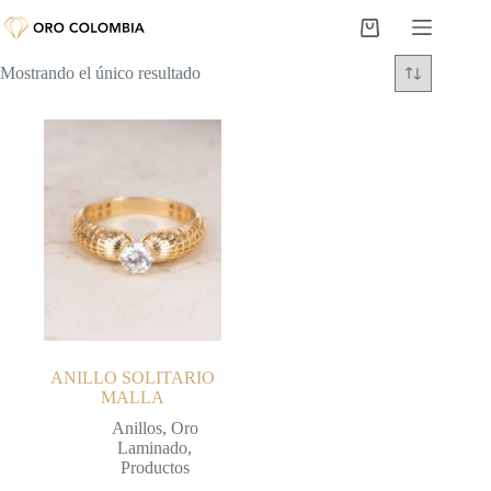
Saltar
al
Carro
contenido
de
Mostrando el único resultado
compra
ANILLO SOLITARIO
MALLA
Anillos
,
Oro
Laminado
,
Productos