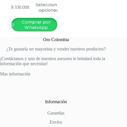
Este
Seleccionar
$
330.000
producto
opciones
tiene
múltiples
Comprar por
variantes.
WhatsApp
Las
opciones
se
Oro Colombia
pueden
¿Te gustaría ser mayorista y vender nuestros productos?
elegir
en
¡Contáctanos y uno de nuestros asesores te brindará toda la
la
información que necesitas!
página
de
Mas información
producto
Información
Garantías
Envíos