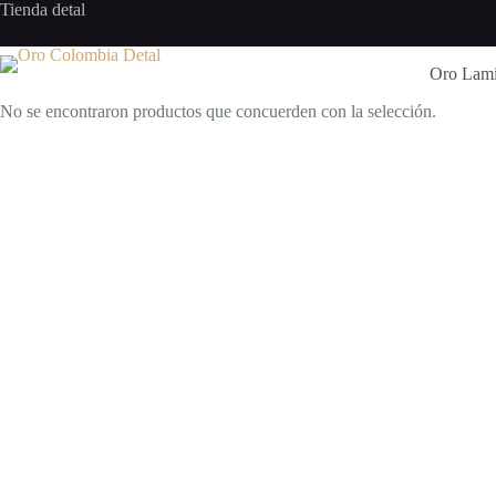
Saltar
Tienda detal
al
contenido
Oro Lam
No se encontraron productos que concuerden con la selección.