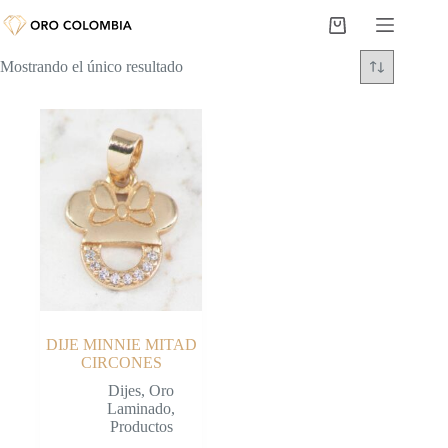
Saltar
al
Carro
contenido
de
Mostrando el único resultado
compra
DIJE MINNIE MITAD
CIRCONES
Dijes
,
Oro
Laminado
,
Productos