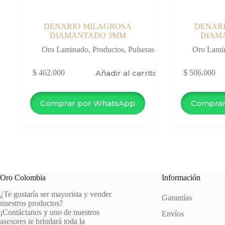
DENARIO MILAGROSA
DENAR
DIAMANTADO 3MM
DIAM
Oro Laminado
,
Productos
,
Pulseras
Oro Lami
Añadir al carrito
$
462.000
$
506.000
Comprar por WhatsApp
Comprar
Oro Colombia
Información
¿Te gustaría ser mayorista y vender
Garantías
nuestros productos?
¡Contáctanos y uno de nuestros
Envíos
asesores te brindará toda la