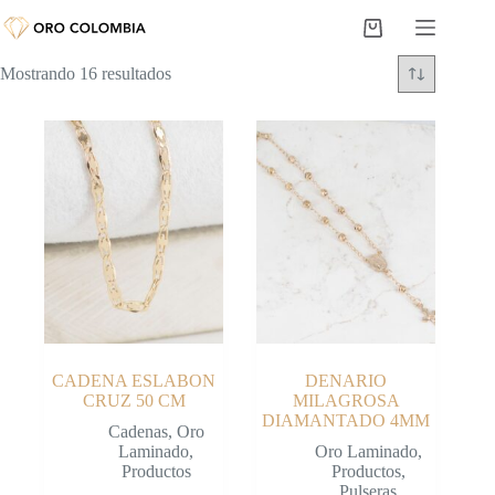
Saltar
al
Carro
contenido
de
Mostrando 16 resultados
compra
CADENA ESLABON
DENARIO
CRUZ 50 CM
MILAGROSA
DIAMANTADO 4MM
Cadenas
,
Oro
Laminado
,
Oro Laminado
,
Productos
Productos
,
Pulseras