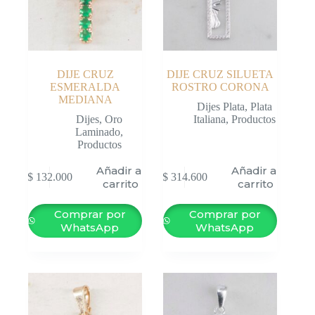
DIJE CRUZ
DIJE CRUZ SILUETA
ESMERALDA
ROSTRO CORONA
MEDIANA
Dijes Plata
,
Plata
Dijes
,
Oro
Italiana
,
Productos
Laminado
,
Productos
Añadir al
Añadir al
$
132.000
$
314.600
carrito
carrito
Comprar por
Comprar por
WhatsApp
WhatsApp