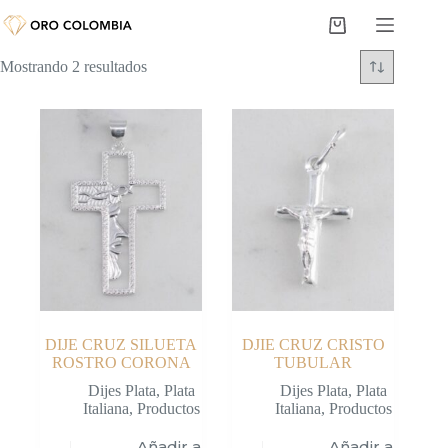
Saltar
al
Carro
contenido
de
Mostrando 2 resultados
compra
DIJE CRUZ SILUETA
DJIE CRUZ CRISTO
ROSTRO CORONA
TUBULAR
Dijes Plata
,
Plata
Dijes Plata
,
Plata
Italiana
,
Productos
Italiana
,
Productos
Añadir al
Añadir al