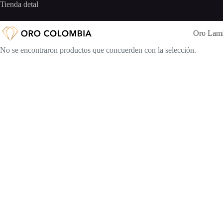
Saltar
Tienda detal
al
contenido
Oro Lam
No se encontraron productos que concuerden con la selección.