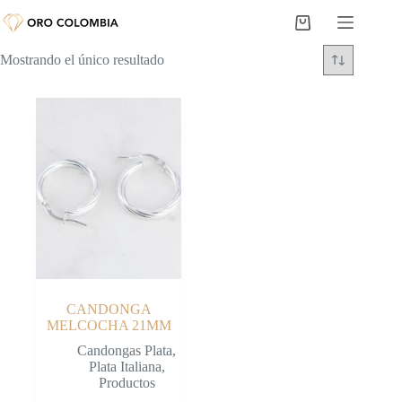
Saltar
al
Carro
contenido
de
Mostrando el único resultado
compra
CANDONGA
MELCOCHA 21MM
Candongas Plata
,
Plata Italiana
,
Productos