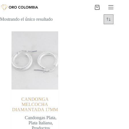
Saltar
al
Carro
contenido
de
Mostrando el único resultado
compra
CANDONGA
MELCOCHA
DIAMANTADA 17MM
Candongas Plata
,
Plata Italiana
,
Productos